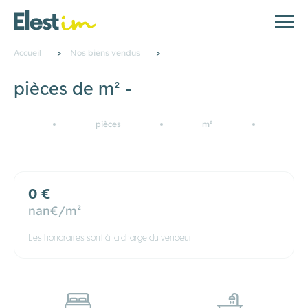
Accueil
>
Nos biens vendus
>
pièces de m² -
pièces
m²
0
0 €
nan€/m²
Les honoraires sont à la charge du vendeur