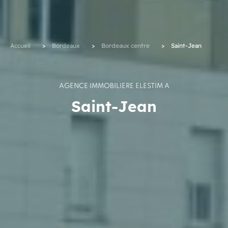
Accueil
>
Bordeaux
>
Bordeaux centre
>
Saint-Jean
AGENCE IMMOBILIÈRE ELESTIM À
Saint-Jean