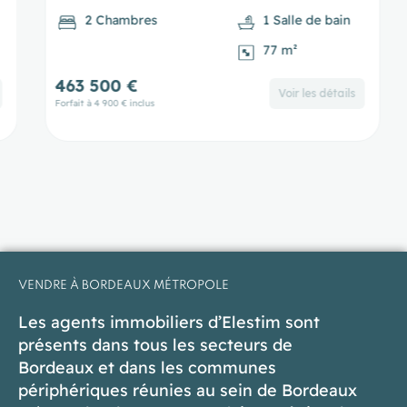
2 Chambres
1 Salle de bain
77 m²
463 500 €
3
Voir les détails
Forfait à 4 900 € inclus
Forf
VENDRE À BORDEAUX MÉTROPOLE
Les agents immobiliers d’Elestim sont
présents dans tous les secteurs de
Bordeaux et dans les communes
périphériques réunies au sein de Bordeaux