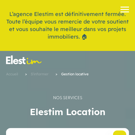
L’agence Elestim est définitivement fermée.
Toute l’équipe vous remercie de votre soutient
et vous souhaite le meilleur dans vos projets
immobiliers. 🏠
Accueil
>
S'informer
>
Gestion locative
NOS SERVICES
Elestim Location