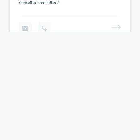
Conseiller immobilier à
NOS AGENCES À SAINT-MICHEL ET CAPUCINS
Nos agences dans ces quartiers
de
Saint-Michel et Capucins