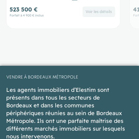
413 900 €
4
Voir les détails
Forfait à 4 900 € inclus
Forf
VENDRE À BORDEAUX MÉTROPOLE
Les agents immobiliers d’Elestim sont
présents dans tous les secteurs de
Bordeaux et dans les communes
périphériques réunies au sein de Bordeaux
Métropole. Ils ont une parfaite maîtrise des
différents marchés immobiliers sur lesquels
nous intervenons.