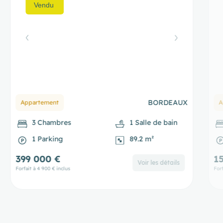
BORDEAUX
Appartement
M
1 Chambre
1 Salle de bain
1 Parking
58.44 m²
159 000 €
2
Voir les détails
Forfait à 4 900 € inclus
Forf