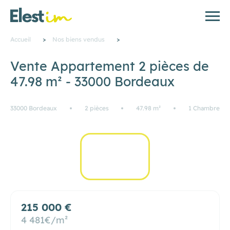
Accueil
>
Nos biens vendus
>
Vente Appartement 2 pièces de
47.98 m² - 33000 Bordeaux
33000 Bordeaux
2 pièces
47.98 m²
1 Chambre
11
215 000 €
4 481€/m²