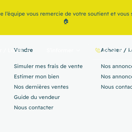
e l’équipe vous remercie de votre soutient et vous s
🏠
Vendre
Acheter / 
r / Louer
S’informer
05 56 87 51
Simuler mes frais de vente
Nos annonc
Estimer mon bien
Nos annonc
Nos dernières ventes
Nous contac
Guide du vendeur
Nous contacter