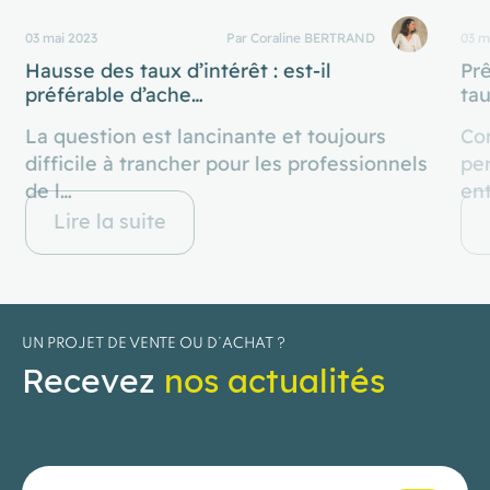
03 mai 2023
Par Coraline BERTRAND
03 m
Hausse des taux d’intérêt : est-il
Prê
préférable d’ache…
tau
La question est lancinante et toujours
Com
difficile à trancher pour les professionnels
per
de l…
ent
Lire la suite
UN PROJET DE VENTE OU D’ACHAT ?
Recevez
nos actualités