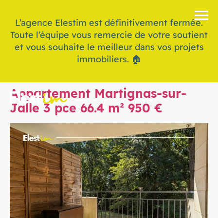
L’agence Elestim est définitivement fermée.
Toute l’équipe vous remercie de votre soutient
et vous souhaite le meilleur dans vos projets
immobiliers. 🏠
Appartement Martignas-sur-
Jalle 3 pce 66.4 m² 950 €