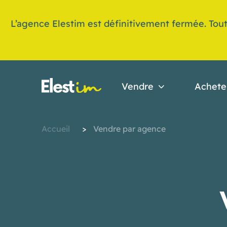
L’agence Elestim est définitivement fermée. Tout
Vendre
Achete
Accueil
>
Vendre par agence