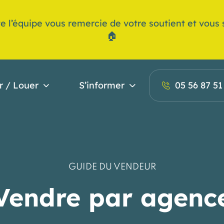
e l’équipe vous remercie de votre soutient et vous s
🏠
r / Louer
S’informer
05 56 87 51
GUIDE DU VENDEUR
Vendre par agenc