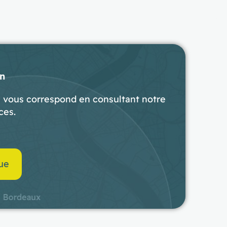
en
i vous correspond en consultant notre
ces.
gue