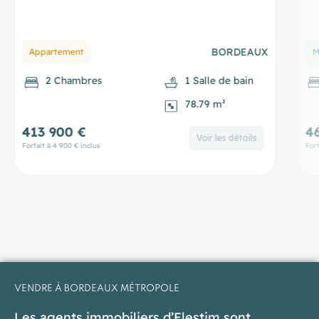
BORDEAUX
Appartement
M
2 Chambres
1 Salle de bain
78.79 m²
413 900 €
4
Voir les détails
Forfait à 4 900 € inclus
Forf
VENDRE À BORDEAUX MÉTROPOLE
Les agents immobiliers d’Elestim sont