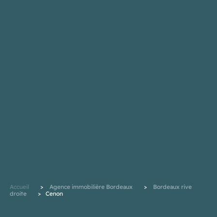
Accueil
>
Agence immobilière Bordeaux
>
Bordeaux rive
droite
>
Cenon