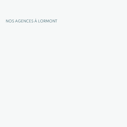
NOS AGENCES À LORMONT
Nos autres agences autour de
Lormont
Floirac