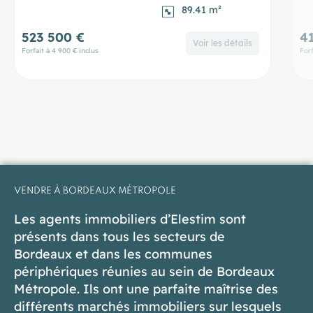
78.79 m²
413 900 €
4
Voir les détails
Forfait à 4 900 € inclus
Forf
VENDRE À BORDEAUX MÉTROPOLE
Les agents immobiliers d’Elestim sont
présents dans tous les secteurs de
Bordeaux et dans les communes
périphériques réunies au sein de Bordeaux
Métropole. Ils ont une parfaite maîtrise des
différents marchés immobiliers sur lesquels