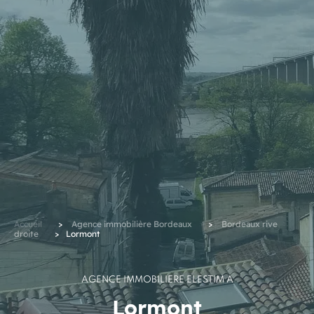
Accueil
>
Agence immobilière Bordeaux
>
Bordeaux rive
droite
>
Lormont
AGENCE IMMOBILIÈRE ELESTIM À
Lormont