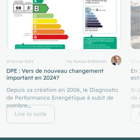
19 février 2024
Par Romain BODENAN
03 m
DPE : Vers de nouveau changement
En 
important en 2024?
est
Depuis sa création en 2006, le Diagnostic
Si 
de Performance Energétique à subit de
de 
nombre…
qua
Lire la suite