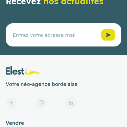
Recevez
nos actualités
Confirmer
Votre néo-agence bordelaise
Vendre