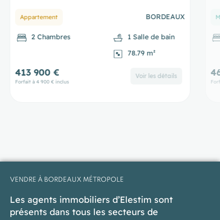
BORDEAUX
Appartement
M
2 Chambres
1 Salle de bain
78.79 m²
413 900 €
4
Voir les détails
Forfait à 4 900 € inclus
Forf
VENDRE À BORDEAUX MÉTROPOLE
Les agents immobiliers d’Elestim sont
présents dans tous les secteurs de