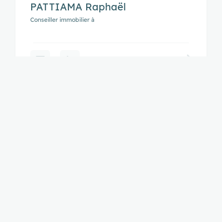
PATTIAMA Raphaël
Conseiller immobilier à
NOS AGENCES À SAINT-BRUNO, MÉRIADECK
Nos agences dans ces quartiers
de
Saint-Bruno, Mériadeck