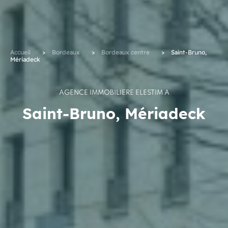
Accueil
>
Bordeaux
>
Bordeaux centre
>
Saint-Bruno,
Mériadeck
AGENCE IMMOBILIÈRE ELESTIM À
Saint-Bruno, Mériadeck